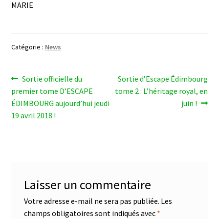
MARIE
Livre d’or
Catégorie :
News
Fan art
Navigation
Article
Article
Sortie officielle du
Sortie d’Escape Édimbourg
précédent :
suivant :
premier tome D’ESCAPE
tome 2 : L’héritage royal, en
de
ÉDIMBOURG aujourd’hui jeudi
juin !
l’article
19 avril 2018 !
Laisser un commentaire
Votre adresse e-mail ne sera pas publiée.
Les
champs obligatoires sont indiqués avec
*