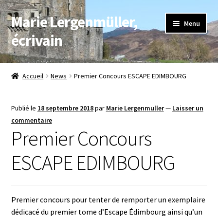
Marie Lergenmüller,
Aller
Aller
Menu
à
au
écrivain
la
contenu
navigation
Accueil
Accueil
News
Premier Concours ESCAPE EDIMBOURG
Livres
Publié le
18 septembre 2018
par
Marie Lergenmuller
—
Laisser un
Boutique
commentaire
Premier Concours
Les Enfants du Temps
ESCAPE EDIMBOURG
L’auteur
Contact
Premier concours pour tenter de remporter un exemplaire
dédicacé du premier tome d’Escape Édimbourg ainsi qu’un
Actualités