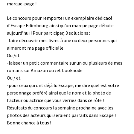
marque-page !
Presse
Le concours pour remporter un exemplaire dédicacé
d’Escape Edimbourg ainsi qu’un marque page débute
Évènements
aujourd’hui ! Pour participer, 3 solutions :
-faire découvrir mes livres à une ou deux personnes qui
Personnages des Enfants du temps, d’Escape Édimbourg
aimeront ma page officielle
et des Fantômes du sud
Ou /et
-laisser un petit commentaire sur un ou plusieurs de mes
Lieux
romans sur Amazon ou /et booknode
Ou / et
-pour ceux qui ont déjà lu Escape, me dire quel est votre
Musiques
personnage préféré ainsi que le nom et la photo de
l’acteur ou actrice que vous verriez dans ce rôle !
Dédicaces
Résultats du concours la semaine prochaine avec les
photos des acteurs qui seraient parfaits dans Escape !
Interaction / forum
Bonne chance à tous !
Concours