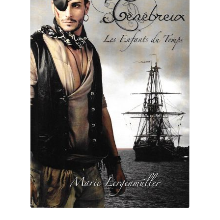
Presse
Évènements
Personnages des Enfants du temps, d’Escape Édimbourg
et des Fantômes du sud
Lieux
Musiques
Dédicaces
Interaction / forum
Concours